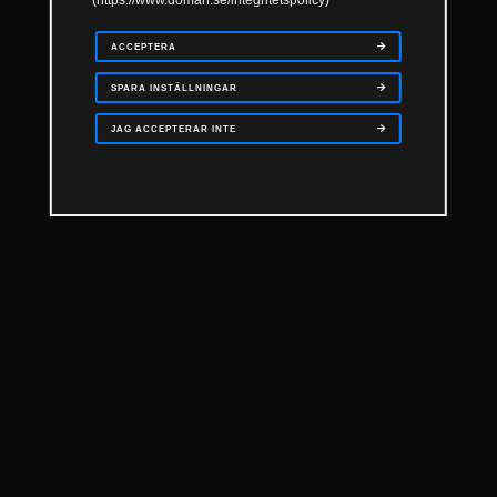
(https://www.domän.se/integritetspolicy)
ACCEPTERA
SPARA INSTÄLLNINGAR
JAG ACCEPTERAR INTE