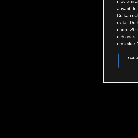
med annan 
använt dera
Du kan ocks
syftet. Du 
nedre väns
och andra 
om kakor (
JAG 