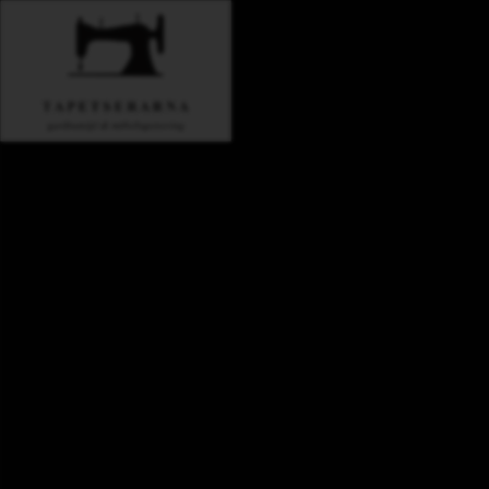
Tapetser
Linköpi
Vi erbjuder en exklusiv och hantverksmässi