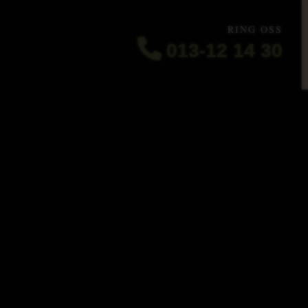
RING OSS
013-12 14 30
arna i
ng
g helhetslösning för företag och hem.