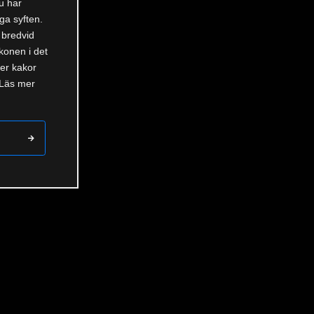
u har
ga syften.
 bredvid
ikonen i det
der kakor
 Läs mer