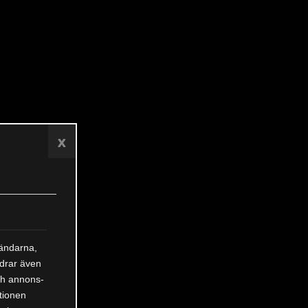
x
vändarna,
rdrar även
och annons-
tionen