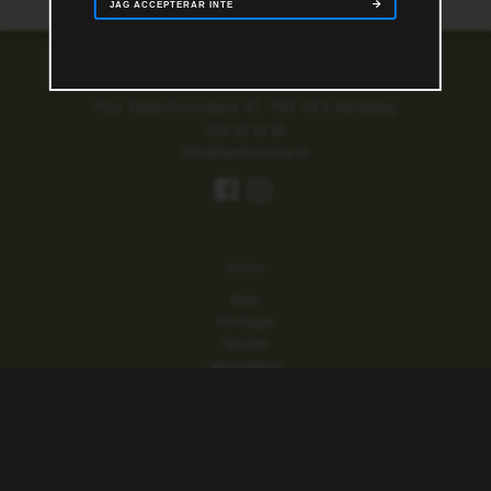
JAG ACCEPTERAR INTE
KONTAKT
Nya Tanneforsvägen 47, 582 42 Linköping
013-12 14 30
info@tapetserarna.se
MENU
Hem
Företaget
Tjänster
Varumärken
Samarbetspartner
Kontakt