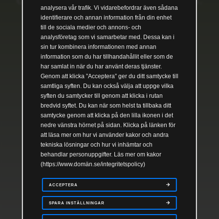
OOPS! SIDAN KUNDE INTE HITTAS.
analysera vår trafik. Vi vidarebefordrar även sådana
identifierare och annan information från din enhet
Gå tillbaka till sista sidan
till de sociala medier och annons- och
analysföretag som vi samarbetar med. Dessa kan i
sin tur kombinera informationen med annan
information som du har tillhandahållit eller som de
har samlat in när du har använt deras tjänster.
Genom att klicka ”Acceptera” ger du ditt samtycke till
samtliga syften. Du kan också välja att uppge vilka
syften du samtycker till genom att klicka i rutan
bredvid syftet. Du kan när som helst ta tillbaka ditt
samtycke genom att klicka på den lilla ikonen i det
nedre vänstra hörnet på sidan. Klicka på länken för
att läsa mer om hur vi använder kakor och andra
tekniska lösningar och hur vi inhämtar och
behandlar personuppgifter. Läs mer om kakor
(https://www.domän.se/integritetspolicy)
ACCEPTERA
SPARA INSTÄLLNINGAR