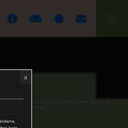
Företaget
Tjänster
Samarbetspartner
Kontakt
x
Tapetserarna i Linköping klär om dina möbler och hjälper dig med textilier
till hemmet och företaget.
vändarna,
rdrar även