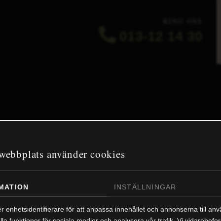
RING OSS
013-12 14 30
MENU
webbplats använder cookies
Hem
Företaget
MATION
INSTÄLLNINGAR
Tjänster
Varumärken
r enhetsidentifierare för att anpassa innehållet och annonserna till an
Samarbetspartner
lla funktioner för sociala medier och analysera vår trafik. Vi vidarebefo