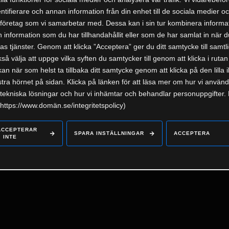
Kontakt
ntifierare och annan information från din enhet till de sociala medier 
företag som vi samarbetar med. Dessa kan i sin tur kombinera informa
information som du har tillhandahållit eller som de har samlat in när d
2026 COPYRIGHT © TAPETSERARNA I LINKÖPING
s tjänster. Genom att klicka ”Acceptera” ger du ditt samtycke till samtli
å välja att uppge vilka syften du samtycker till genom att klicka i rutan
kan när som helst ta tillbaka ditt samtycke genom att klicka på den lilla 
tra hörnet på sidan. Klicka på länken för att läsa mer om hur vi använ
tekniska lösningar och hur vi inhämtar och behandlar personuppgifter.
https://www.domän.se/integritetspolicy)
ACCEPTERAR
SPARA INSTÄLLNINGAR
ACCEPTERA
INTE