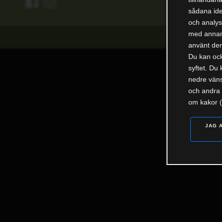
sådana ide
och analys
med annan 
använt dera
Du kan ocks
syftet. Du 
nedre väns
och andra 
om kakor (
JAG 