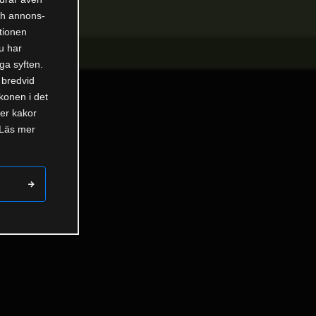
och annons-
tionen
u har
ga syften.
 bredvid
ikonen i det
der kakor
 Läs mer