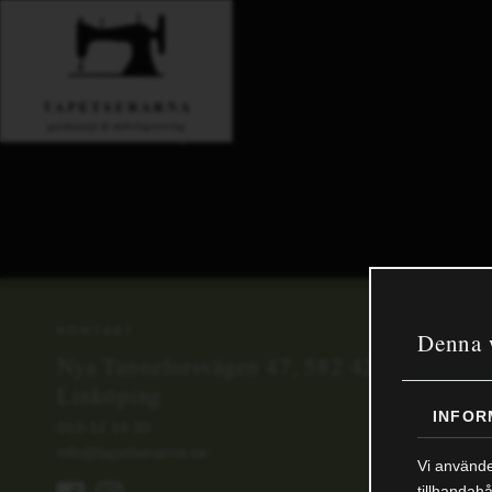
0
KONTAKT
Denna 
Nya Tanneforsvägen 47, 582 42
Linköping
INFOR
013-12 14 30
info@tapetserarna.se
Vi använde
tillhandahå